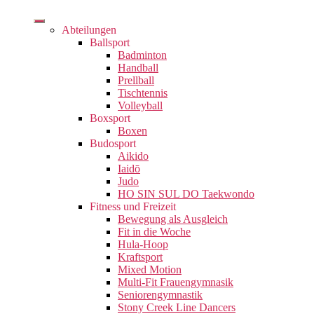
Abteilungen
Ballsport
Badminton
Handball
Prellball
Tischtennis
Volleyball
Boxsport
Boxen
Budosport
Aikido
Iaidō
Judo
HO SIN SUL DO Taekwondo
Fitness und Freizeit
Bewegung als Ausgleich
Fit in die Woche
Hula-Hoop
Kraftsport
Mixed Motion
Multi-Fit Frauengymnasik
Seniorengymnastik
Stony Creek Line Dancers