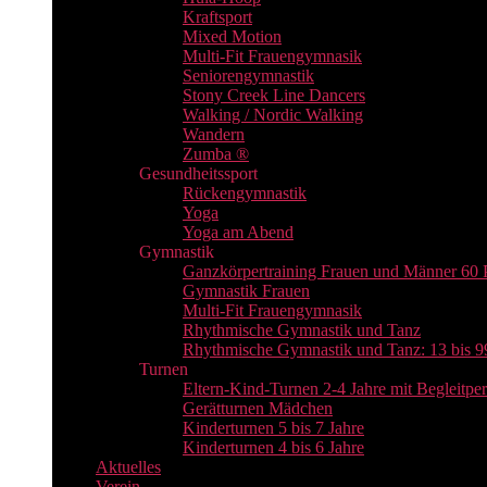
Kraftsport
Mixed Motion
Multi-Fit Frauengymnasik
Seniorengymnastik
Stony Creek Line Dancers
Walking / Nordic Walking
Wandern
Zumba ®
Gesundheitssport
Rückengymnastik
Yoga
Yoga am Abend
Gymnastik
Ganzkörpertraining Frauen und Männer 60 
Gymnastik Frauen
Multi-Fit Frauengymnasik
Rhythmische Gymnastik und Tanz
Rhythmische Gymnastik und Tanz: 13 bis 9
Turnen
Eltern-Kind-Turnen 2-4 Jahre mit Begleitpe
Gerätturnen Mädchen
Kinderturnen 5 bis 7 Jahre
Kinderturnen 4 bis 6 Jahre
Aktuelles
Verein