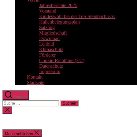
Jahresberichte 2025
Vorstand
Kindeswohl bei der TuS Steinbach e.V.
Hallenbelegungsplan
Satzung
Mitgliedschaft
Download
Leitbild
Klimaschutz
Förderer
Cookie-Richtlinie (EU)
Datenschutz
Impressum
Kontakt
Startseite
Suchen
Suche
nach:
Suche
schließen
Menü schließen