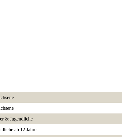
chsene
chsene
er & Jugendliche
ndliche ab 12 Jahre