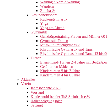
Walking / Nordic Walking
Wandern
Zumba ®
Gesundheitssport
Rückengymnastik
Yoga
Yoga am Abend
Gymnastik
Ganzkörpertraining Frauen und Männer 60 
Gymnastik Frauen
Multi-Fit Frauengymnasik
Rhythmische Gymnastik und Tanz
Rhythmische Gymnastik und Tanz: 13 bis 9
Turnen
Eltern-Kind-Turnen 2-4 Jahre mit Begleitpe
Gerätturnen Mädchen
Kinderturnen 5 bis 7 Jahre
Kinderturnen 4 bis 6 Jahre
Aktuelles
Verein
Jahresberichte 2025
Vorstand
Kindeswohl bei der TuS Steinbach e.V.
Hallenbelegungsplan
Satzung