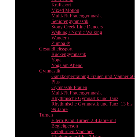
Kraftsport
Mixed Motion
Multi-Fit Frauengymnasik
Seniorengymnastik
Stony Creek Line Dancers
Walking / Nordic Walking
Wandern
Zumba ®
Gesundheitssport
Rückengymnastik
Yoga
Yoga am Abend
Gymnastik
Ganzkörpertraining Frauen und Männer 60
Plus
Gymnastik Frauen
Multi-Fit Frauengymnasik
Rhythmische Gymnastik und Tanz
Rhythmische Gymnastik und Tanz: 13 bis
99 Jahre
Turnen
Eltern-Kind-Turnen 2-4 Jahre mit
Begleitperson
Gerätturnen Mädchen
Kinderturnen 5 bis 7 Jahre