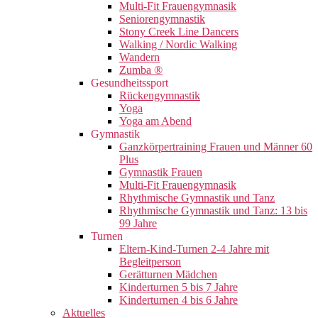
Multi-Fit Frauengymnasik
Seniorengymnastik
Stony Creek Line Dancers
Walking / Nordic Walking
Wandern
Zumba ®
Gesundheitssport
Rückengymnastik
Yoga
Yoga am Abend
Gymnastik
Ganzkörpertraining Frauen und Männer 60
Plus
Gymnastik Frauen
Multi-Fit Frauengymnasik
Rhythmische Gymnastik und Tanz
Rhythmische Gymnastik und Tanz: 13 bis
99 Jahre
Turnen
Eltern-Kind-Turnen 2-4 Jahre mit
Begleitperson
Gerätturnen Mädchen
Kinderturnen 5 bis 7 Jahre
Kinderturnen 4 bis 6 Jahre
Aktuelles