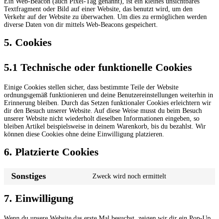
Ein Web-Beacon (auch Pixel-Tag genannt), ist ein kleines unsichtbares
Textfragment oder Bild auf einer Website, das benutzt wird, um den
Verkehr auf der Website zu überwachen. Um dies zu ermöglichen werden
diverse Daten von dir mittels Web-Beacons gespeichert.
5. Cookies
5.1 Technische oder funktionelle Cookies
Einige Cookies stellen sicher, dass bestimmte Teile der Website
ordnungsgemäß funktionieren und deine Benutzereinstellungen weiterhin in
Erinnerung bleiben. Durch das Setzen funktionaler Cookies erleichtern wir
dir den Besuch unserer Website. Auf diese Weise musst du beim Besuch
unserer Website nicht wiederholt dieselben Informationen eingeben, so
bleiben Artikel beispielsweise in deinem Warenkorb, bis du bezahlst. Wir
können diese Cookies ohne deine Einwilligung platzieren.
6. Platzierte Cookies
Sonstiges
Zweck wird noch ermittelt
Consent
to
service
7. Einwilligung
sonstiges
Wenn du unsere Website das erste Mal besuchst, zeigen wir dir ein Pop-Up