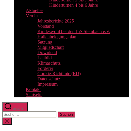
Kinderturnen 4 bis 6 Jahre
Aktuelles
Verein
Jahresberichte 2025
Vorstand
Kindeswohl bei der TuS Steinbach e.V.
Hallenbelegungsplan
Satzung
Mitgliedschaft
Download
Leitbild
Klimaschutz
Förderer
Cookie-Richtlinie (EU)
Datenschutz
Impressum
Kontakt
Startseite
Suchen
Suche
nach:
Suche
schließen