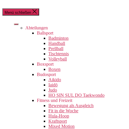
Menü schließen
Abteilungen
Ballsport
Badminton
Handball
Prellball
Tischtennis
Volleyball
Boxsport
Boxen
Budosport
Aikido
Iaidō
Judo
HO SIN SUL DO Taekwondo
Fitness und Freizeit
Bewegung als Ausgleich
Fit in die Woche
Hula-Hoop
Kraftsport
Mixed Motion