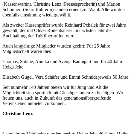
(Kassenwartin), Christine Lenz (Pressesprecherin) und Marion
Schönherr (Schriftführerin)standen erneut zur Wahl. Alle wurden
ebenfalls einstimmig wiedergewählt.
Als zweiter Kassenprüfer wurde Reinhard Pchalek für zwei Jahre
gewählt, der mit Oliver Rodenhäuser im nächsten Jahr die
Buchhaltung der TuS überprüfen wird.
Auch langjährige Mitglieder wurden geehrt: Für 25 Jahre
Mitgliedschaft waren dies
Thomas, Sabine, Annika und Svenja Baumgart und für 40 Jahre
Helga Jeke.
Elisabeth Gugel, Vera Schäfer und Emmi Schmidt jeweils 50 Jahre.
Seit nunmehr 140 Jahren bieten wir für Jung und Alt die
Möglichkeit sich sportlich mit Gleichgesinnten zu betätigen. Wir
freuen uns, auch in Zukunft das generationsübergreifende
Vereinsleben anbieten zu können.
Christine Lenz
Langjährige Mitglieder wurden geehrt: Helga Jeke 40 Jahre, Heike