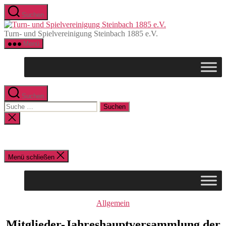
Direkt
Suchen
zum
Turn-
Inhalt
und
Turn- und Spielvereinigung Steinbach 1885 e.V.
wechseln
Spielvereinigung
Menü
Steinbach
1885
e.V.
Suchen
Suche
nach:
Suche
schließen
Menü schließen
Kategorien
Allgemein
Mitglieder-Jahreshauptversammlung der