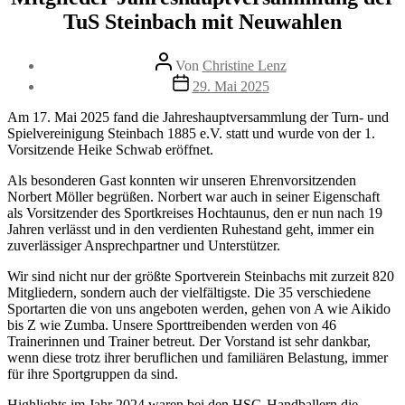
TuS Steinbach mit Neuwahlen
Beitragsautor
Von
Christine Lenz
Beitragsdatum
29. Mai 2025
Am 17. Mai 2025 fand die Jahreshauptversammlung der Turn- und
Spielvereinigung Steinbach 1885 e.V. statt und wurde von der 1.
Vorsitzende Heike Schwab eröffnet.
Als besonderen Gast konnten wir unseren Ehrenvorsitzenden
Norbert Möller begrüßen. Norbert war auch in seiner Eigenschaft
als Vorsitzender des Sportkreises Hochtaunus, den er nun nach 19
Jahren verlässt und in den verdienten Ruhestand geht, immer ein
zuverlässiger Ansprechpartner und Unterstützer.
Wir sind nicht nur der größte Sportverein Steinbachs mit zurzeit 820
Mitgliedern, sondern auch der vielfältigste. Die 35 verschiedene
Sportarten die von uns angeboten werden, gehen von A wie Aikido
bis Z wie Zumba. Unsere Sporttreibenden werden von 46
Trainerinnen und Trainer betreut. Der Vorstand ist sehr dankbar,
wenn diese trotz ihrer beruflichen und familiären Belastung, immer
für ihre Sportgruppen da sind.
Highlights im Jahr 2024 waren bei den HSG-Handballern die