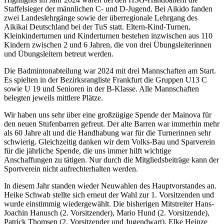
Staffelsieger der männlichen C- und D-Jugend. Bei Aikido fanden
zwei Landeslehrgänge sowie der überregionale Lehrgang des
Aikikai Deutschland bei der TuS statt. Eltern-Kind-Turnen,
Kleinkinderturnen und Kinderturnen bestehen inzwischen aus 110
Kindern zwischen 2 und 6 Jahren, die von drei Übungsleiterinnen
und Übungsleitern betreut werden.
Die Badmintonabteilung war 2024 mit drei Mannschaften am Start.
Es spielten in der Bezirksrangliste Frankfurt die Gruppen U13 C
sowie U 19 und Senioren in der B-Klasse. Alle Mannschaften
belegten jeweils mittlere Plätze.
Wir haben uns sehr über eine großzügige Spende der Mainova für
den neuen Stufenbarren gefreut. Der alte Barren war immerhin mehr
als 60 Jahre alt und die Handhabung war für die Turnerinnen sehr
schwierig. Gleichzeitig danken wir dem Volks-Bau und Sparverein
für die jährliche Spende, die uns immer hilft wichtige
Anschaffungen zu tätigen. Nur durch die Mitgliedsbeiträge kann der
Sportverein nicht aufrechterhalten werden.
In diesem Jahr standen wieder Neuwahlen des Hauptvorstandes an.
Heike Schwab stellte sich erneut der Wahl zur 1. Vorsitzenden und
wurde einstimmig wiedergewählt. Die bisherigen Mitstreiter Hans-
Joachin Hanusch (2. Vorsitzender), Mario Hund (2. Vorsitzende),
Patrick Thomsen (2. Vorsitzender und Jugendwart), Elke Heinze