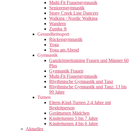
Multi-Fit Frauengymnasik
Seniorengymnastik
Stony Creek Line Dancers
Walking / Nordic Walking
Wandern
Zumba ®
Gesundheitssport
Rückengymnastik
Yoga
Yoga am Abend
Gymnastik
Ganzkörpertraining Frauen und Männer 60
Plus
Gymnastik Frauen
Multi-Fit Frauengymnasik
Rhythmische Gymnastik und Tanz
Rhythmische Gymnastik und Tanz: 13 bis
99 Jahre
Turnen
Eltern-Kind-Turnen 2-4 Jahre mit
Begleitperson
Gerätturnen Mädchen
Kinderturnen 5 bis 7 Jahre
Kinderturnen 4 bis 6 Jahre
Aktuelles