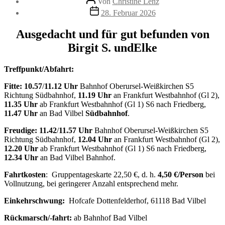
Von
Christine Lenz
Beitragsdatum
28. Februar 2026
Ausgedacht und für gut befunden von
Birgit S.
und
Elke
Treffpunkt/Abfahrt:
Fitte:
10.57
/
11.12 Uhr
Bahnhof Oberursel-Weißkirchen S5
Richtung Südbahnhof,
11.19 Uhr
an Frankfurt Westbahnhof (Gl 2),
11.35 Uhr
ab Frankfurt Westbahnhof (Gl 1) S6 nach Friedberg,
11.47 Uhr
an Bad Vilbel
Südbahnhof
.
Freudige:
11.42
/
11.57 Uhr
Bahnhof Oberursel-Weißkirchen S5
Richtung Südbahnhof,
12.04 Uhr
an Frankfurt Westbahnhof (Gl 2),
12.20 Uhr
ab Frankfurt Westbahnhof (Gl 1) S6 nach Friedberg,
12.34 Uhr
an Bad Vilbel Bahnhof.
Fahrtkosten
: Gruppentageskarte 22,50 €, d. h.
4,50 €/Person
bei
Vollnutzung, bei geringerer Anzahl entsprechend mehr.
Einkehrschwung:
Hofcafe Dottenfelderhof, 61118 Bad Vilbel
Rückmarsch/-fahrt:
ab Bahnhof Bad Vilbel