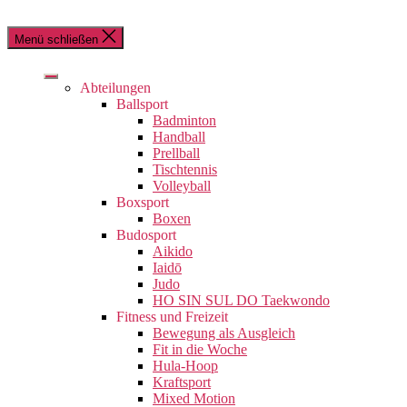
Menü schließen
Abteilungen
Ballsport
Badminton
Handball
Prellball
Tischtennis
Volleyball
Boxsport
Boxen
Budosport
Aikido
Iaidō
Judo
HO SIN SUL DO Taekwondo
Fitness und Freizeit
Bewegung als Ausgleich
Fit in die Woche
Hula-Hoop
Kraftsport
Mixed Motion