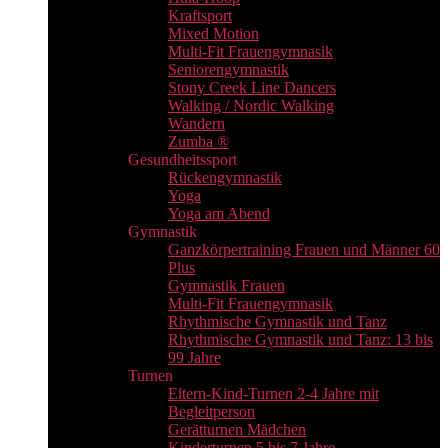
Kraftsport
Mixed Motion
Multi-Fit Frauengymnasik
Seniorengymnastik
Stony Creek Line Dancers
Walking / Nordic Walking
Wandern
Zumba ®
Gesundheitssport
Rückengymnastik
Yoga
Yoga am Abend
Gymnastik
Ganzkörpertraining Frauen und Männer 60
Plus
Gymnastik Frauen
Multi-Fit Frauengymnasik
Rhythmische Gymnastik und Tanz
Rhythmische Gymnastik und Tanz: 13 bis
99 Jahre
Turnen
Eltern-Kind-Turnen 2-4 Jahre mit
Begleitperson
Gerätturnen Mädchen
Kinderturnen 5 bis 7 Jahre