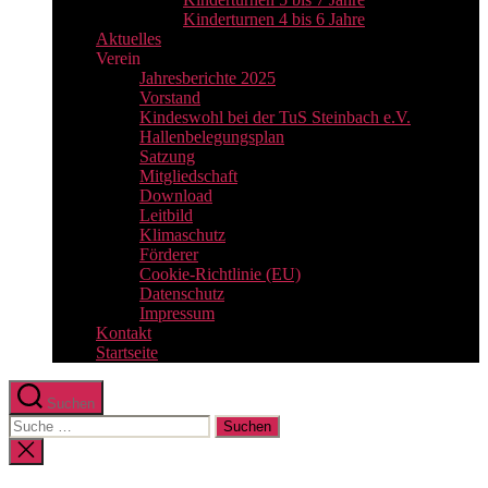
Kinderturnen 4 bis 6 Jahre
Aktuelles
Verein
Jahresberichte 2025
Vorstand
Kindeswohl bei der TuS Steinbach e.V.
Hallenbelegungsplan
Satzung
Mitgliedschaft
Download
Leitbild
Klimaschutz
Förderer
Cookie-Richtlinie (EU)
Datenschutz
Impressum
Kontakt
Startseite
Suchen
Suche
nach:
Suche
schließen