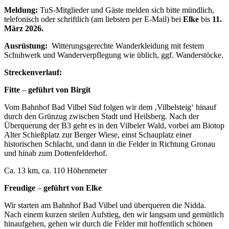
Meldung:
TuS-Mitglieder und Gäste melden sich bitte mündlich,
telefonisch oder schriftlich (am liebsten per E-Mail) bei
Elke
bis
11.
März 2026.
Ausrüstung:
Witterungsgerechte Wanderkleidung mit festem
Schuhwerk und Wanderver­pflegung wie üblich, ggf. Wanderstöcke.
Streckenverlauf:
Fitte
–
geführt von Birgit
Vom Bahnhof Bad Vilbel Süd folgen wir dem ‚Vilbelsteig‘ hinauf
durch den Grünzug zwischen Stadt und Heilsberg. Nach der
Überquerung der B3 geht es in den Vilbeler Wald, vorbei am Biotop
Alter Schießplatz zur Berger Wiese, einst Schauplatz einer
historischen Schlacht, und dann in die Felder in Richtung Gronau
und hinab zum Dottenfelderhof.
Ca. 13 km, ca. 110 Höhenmeter
Freudige
–
geführt von Elke
Wir starten am Bahnhof Bad Vilbel und überqueren die Nidda.
Nach einem kurzen steilen Aufstieg, den wir langsam und gemütlich
hinaufgehen, gehen wir durch die Felder mit hoffentlich schönen