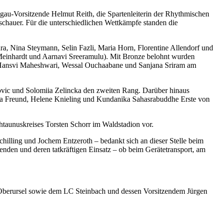
au-Vorsitzende Helmut Reith, die Spartenleiterin der Rhythmischen
chauer. Für die unterschiedlichen Wettkämpfe standen die
ra, Nina Steymann, Selin Fazli, Maria Horn, Florentine Allendorf und
 Meinhardt und Aarnavi Sreeramulu). Mit Bronze belohnt wurden
, Hansvi Maheshwari, Wessal Ouchaabane und Sanjana Sriram am
ovic und Solomiia Zelincka den zweiten Rang. Darüber hinaus
Paula Freund, Helene Knieling und Kundanika Sahasrabuddhe Erste von
aunuskreises Torsten Schorr im Waldstadion vor.
lling und Jochem Entzeroth – bedankt sich an dieser Stelle beim
den und deren tatkräftigen Einsatz – ob beim Gerätetransport, am
 Oberursel sowie dem LC Steinbach und dessen Vorsitzendem Jürgen