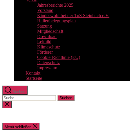
Jahresberichte 2025
Vorstand
Kindeswohl bei der TuS Steinbach e.V.
Hallenbelegungsplan
Satzung
Mitgliedschaft
Download
Leitbild
Klimaschutz
Förderer
Cookie-Richtlinie (EU)
Datenschutz
Impressum
Kontakt
Startseite
Suchen
Suche
nach:
Suche
schließen
Menü schließen