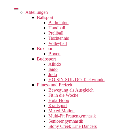
Abteilungen
Ballsport
Badminton
Handball
Prellball
Tischtennis
Volleyball
Boxsport
Boxen
Budosport
Aikido
Iaidō
Judo
HO SIN SUL DO Taekwondo
Fitness und Freizeit
Bewegung als Ausgleich
Fit in die Woche
Hula-Hoop
Kraftsport
Mixed Motion
Multi-Fit Frauengymnasik
Seniorengymnastik
Stony Creek Line Dancers