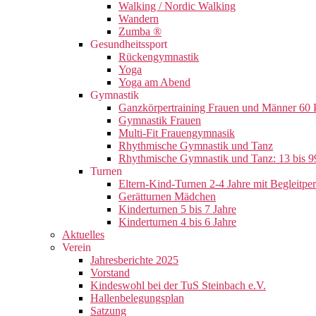
Walking / Nordic Walking
Wandern
Zumba ®
Gesundheitssport
Rückengymnastik
Yoga
Yoga am Abend
Gymnastik
Ganzkörpertraining Frauen und Männer 60 
Gymnastik Frauen
Multi-Fit Frauengymnasik
Rhythmische Gymnastik und Tanz
Rhythmische Gymnastik und Tanz: 13 bis 9
Turnen
Eltern-Kind-Turnen 2-4 Jahre mit Begleitpe
Gerätturnen Mädchen
Kinderturnen 5 bis 7 Jahre
Kinderturnen 4 bis 6 Jahre
Aktuelles
Verein
Jahresberichte 2025
Vorstand
Kindeswohl bei der TuS Steinbach e.V.
Hallenbelegungsplan
Satzung