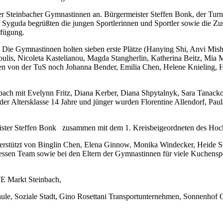
 Steinbacher Gymnastinnen an. Bürgermeister Steffen Bonk, der Turng
Syguda begrüßten die jungen Sportlerinnen und Sportler sowie die Zus
erfügung.
 Die Gymnastinnen holten sieben erste Plätze (Hanying Shi, Anvi Mish
ulis, Nicoleta Kastelianou, Magda Stangherlin, Katherina Beitz, Mia
aren von der TuS noch Johanna Bender, Emilia Chen, Helene Knieling
bach mit Evelynn Fritz, Diana Kerber, Diana Shpytalnyk, Sara Tanack
n der Altersklasse 14 Jahre und jünger wurden Florentine Allendorf, 
ister Steffen Bonk zusammen mit dem 1. Kreisbeigeordneten des Hocht
stützt von Binglin Chen, Elena Ginnow, Monika Windecker, Heide Schi
ssen Team sowie bei den Eltern der Gymnastinnen für viele Kuchenspen
WE Markt Steinbach,
hule, Soziale Stadt, Gino Rosettani Transportunternehmen, Sonnenhof