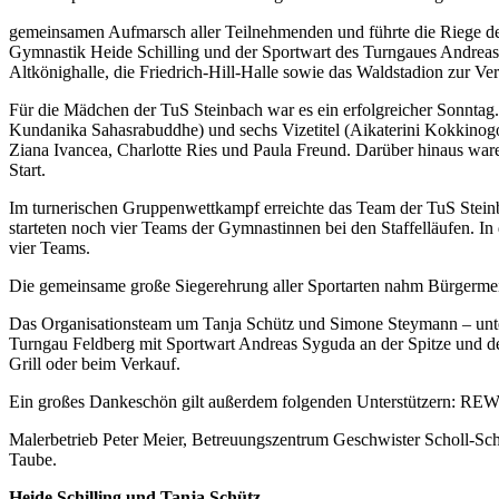
gemeinsamen Aufmarsch aller Teilnehmenden und führte die Riege der
Gymnastik Heide Schilling und der Sportwart des Turngaues Andreas 
Altkönighalle, die Friedrich-Hill-Halle sowie das Waldstadion zur V
Für die Mädchen der TuS Steinbach war es ein erfolgreicher Sonntag.
Kundanika Sahasrabuddhe) und sechs Vizetitel (Aikaterini Kokkinogo
Ziana Ivancea, Charlotte Ries und Paula Freund. Darüber hinaus w
Start.
Im turnerischen Gruppenwettkampf erreichte das Team der TuS Stein
starteten noch vier Teams der Gymnastinnen bei den Staffelläufen. I
vier Teams.
Die gemeinsame große Siegerehrung aller Sportarten nahm Bürgerme
Das Organisationsteam um Tanja Schütz und Simone Steymann – unter
Turngau Feldberg mit Sportwart Andreas Syguda an der Spitze und de
Grill oder beim Verkauf.
Ein großes Dankeschön gilt außerdem folgenden Unterstützern: RE
Malerbetrieb Peter Meier, Betreuungszentrum Geschwister Scholl-Sc
Taube.
Heide Schilling und Tanja Schütz