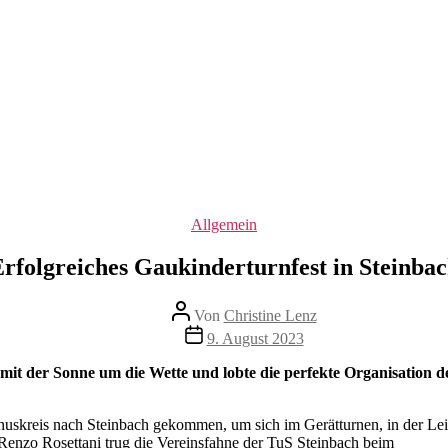
Kategorien
Allgemein
rfolgreiches Gaukinderturnfest in Steinba
Beitragsautor
Von
Christine Lenz
Beitragsdatum
9. August 2023
mit der Sonne um die Wette und lobte die perfekte Organisation d
skreis nach Steinbach gekommen, um sich im Gerätturnen, in der Leic
Renzo Rosettani trug die Vereinsfahne der TuS Steinbach beim