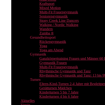
Kraftsport
Mixed Motion
Multi-Fit Frauengymnasik
Seniorengymnastik
Stony Creek Line Dancers
Walking / Nordic Walking
Wandern
Zumba ®
Gesundheitssport
Rückengymnastik
Yoga
Yoga am Abend
Gymnastik
Ganzkörpertraining Frauen und Männer 60 
Gymnastik Frauen
Multi-Fit Frauengymnasik
Rhythmische Gymnastik und Tanz
Rhythmische Gymnastik und Tanz: 13 bis 9
Turnen
Eltern-Kind-Turnen 2-4 Jahre mit Begleitpe
Gerätturnen Mädchen
Kinderturnen 5 bis 7 Jahre
Kinderturnen 4 bis 6 Jahre
Aktuelles
Verein